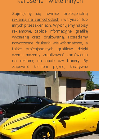
karoserie i wiele innych
Zajmujemy się również profesjonalną
reklamą na samochodach
i witrynach lub
innych przeszkleniach. Wykonujemy napisy
reklamowe, tablice informacyjne, grafikę
wycinaną oraz drukowaną. Posiadamy
nowoczesne drukarki wielkoformatowe, a
także profesjonalnych grafików, dzięki
czemu możemy zrealizować zamówienia
na reklamę na aucie czy banery. By
zapewnić klientom piękne, kreatywne
wnętrza oferujemy bogaty wybór
luksferów
,
drzwi szklanych czy
odkurzaczy
centralnych
. Działamy nie tylko w regionie
łódzkim, ale również w całej Polsce.
Zachęcamy do kontaktu!