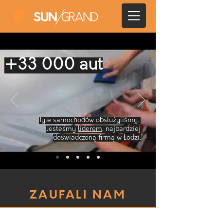
+33 000 aut
Tyle samochodów obsłużyliśmy.
Jesteśmy
liderem
, najbardziej
doświadczoną firmą w Łodzi.
ZAUFALI NAM