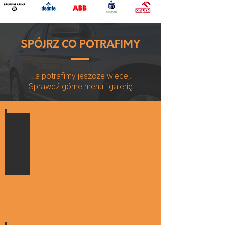
SPÓJRZ CO POTRAFIMY
...a potrafimy jeszcze więcej.
Sprawdź górne menu i
galerię
Przyciemnianie szyb
Najbardziej
doświadczeni
w
województwie
łódzkim.
Zaufaj
fachowcom.