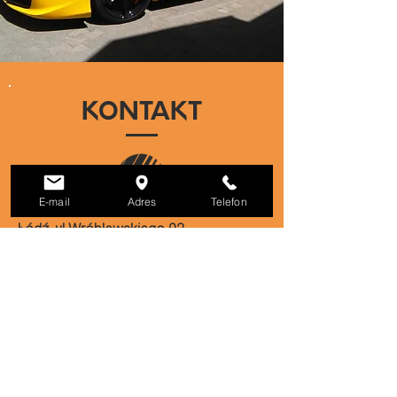
KONTAKT
E-mail
Adres
Telefon
Łódź, ul Wróblewskiego 92
Godziny otwarcia:
Pon - Pt: 8:00-17:00
Sob: 8:00 - 12:00 (co druga sobota)
Biuro:
601 213 796
(42) 682 42 95