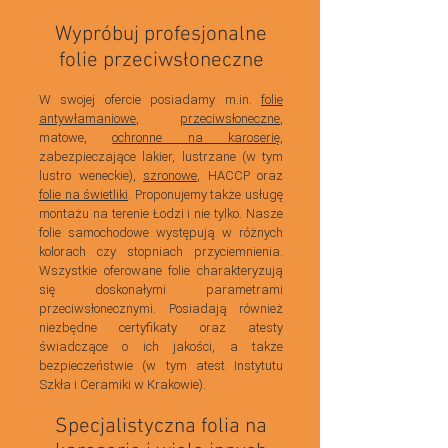
Wypróbuj profesjonalne
folie przeciwsłoneczne
W swojej ofercie posiadamy m.in.
folie
antywłamaniowe
,
przeciwsłoneczne
,
matowe,
ochronne na karoserię
,
zabezpieczające lakier, lustrzane (w tym
lustro weneckie),
szronowe
, HACCP oraz
folie na świetliki
. Proponujemy także usługę
montażu na terenie Łodzi i nie tylko. Nasze
folie samochodowe występują w różnych
kolorach czy stopniach przyciemnienia.
Wszystkie oferowane folie charakteryzują
się doskonałymi parametrami
przeciwsłonecznymi. Posiadają również
niezbędne certyfikaty oraz atesty
świadczące o ich jakości, a także
bezpieczeństwie (w tym atest Instytutu
Szkła i Ceramiki w Krakowie).
Specjalistyczna folia na