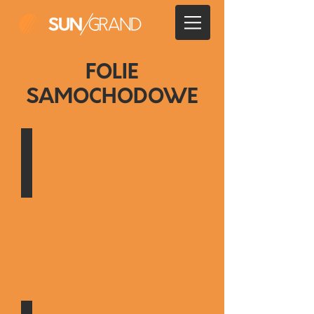
FOLIE
SAMOCHODOWE
Przyciemnianie szyb
Najbardziej
doświadczeni
w
województwie
łódzkim.
Zaufaj
fachowcom.