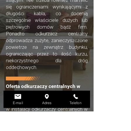
ssącym. Nie trzeba również martwić
się ograniczeniami wynikającymi z
długości kabla, co docenią
szczególnie właściciele dużych lub
piętrowych domów bądź firm.
Ponadto odkurzacz centralny
odprowadza zużyte, zanieczyszczone
powietrze na zewnątrz budynku,
ograniczając przez to ilość kurzu,
niekorzystnego dla dróg
oddechowych.
Oferta odkurzaczy centralnych w
województwie łódzkim
W firmie Sun-Grand specjalizujemy się
E-mail
Adres
Telefon
w instalacji odkurzaczy centralnych w
atrakcyjnych cenach na terenie
województwa łódzkiego oraz innych
regionów Polski. Wykorzystujemy