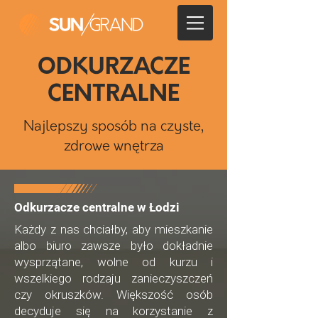
ODKURZACZE
CENTRALNE
Najlepszy sposób na czyste,
zdrowe wnętrza
Odkurzacze centralne w Łodzi
Każdy z nas chciałby, aby mieszkanie
albo biuro zawsze było dokładnie
wysprzątane, wolne od kurzu i
wszelkiego rodzaju zanieczyszczeń
czy okruszków. Większość osób
decyduje się na korzystanie z